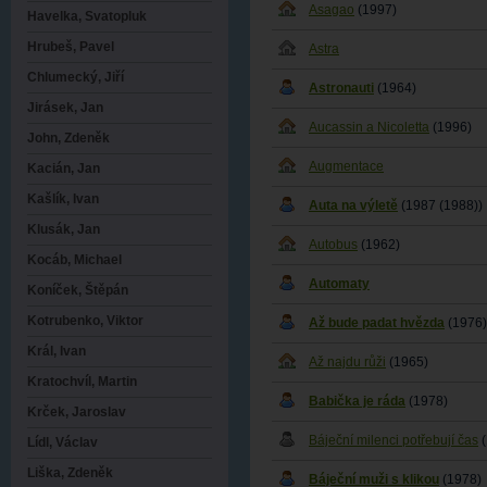
Asagao
(1997)
Havelka, Svatopluk
Hrubeš, Pavel
Astra
Chlumecký, Jiří
Astronauti
(1964)
Jirásek, Jan
Aucassin a Nicoletta
(1996)
John, Zdeněk
Augmentace
Kacián, Jan
Kašlík, Ivan
Auta na výletě
(1987 (1988))
Klusák, Jan
Autobus
(1962)
Kocáb, Michael
Automaty
Koníček, Štěpán
Kotrubenko, Viktor
Až bude padat hvězda
(1976)
Král, Ivan
Až najdu růži
(1965)
Kratochvíl, Martin
Babička je ráda
(1978)
Krček, Jaroslav
Báječní milenci potřebují čas
(
Lídl, Václav
Liška, Zdeněk
Báječní muži s klikou
(1978)