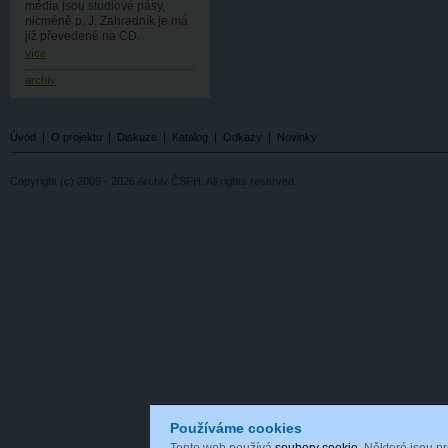
média jsou studiové pásy,
nicméně p. J. Zahradník je má
již převedené na CD.
více
archív
Úvod
|
O projektu
|
Diskuze
|
Katalog
|
Odkazy
|
Novinky
Copyright (c) 2009 - 2026 Archiv ČSFH. All rights reserved.
Používáme cookies