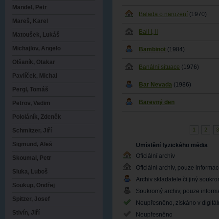
Mandel, Petr
Balada o narození
(1970)
Mareš, Karel
Bali I, II
Matoušek, Lukáš
Michajlov, Angelo
Bambinot
(1984)
Olšaník, Otakar
Banální situace
(1976)
Pavlíček, Michal
Bar Nevada
(1986)
Pergl, Tomáš
Barevný den
Petrov, Vadim
Pololáník, Zdeněk
1
2
3
Schmitzer, Jiří
Sigmund, Aleš
Umístění fyzického média
Oficiální archiv
Skoumal, Petr
Oficiální archiv, pouze informa
Sluka, Luboš
Archiv skladatele či jiný soukr
Soukup, Ondřej
Soukromý archiv, pouze inform
Spitzer, Josef
Neupřesněno, získáno v digitá
Stivín, Jiří
Neupřesněno