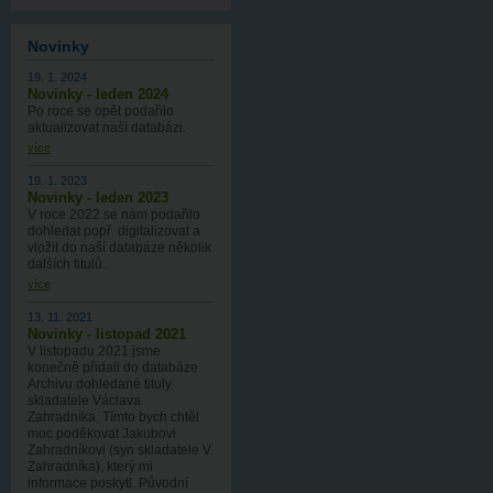
Novinky
19. 1. 2024
Novinky - leden 2024
Po roce se opět podařilo
aktualizovat naší databázi.
více
19. 1. 2023
Novinky - leden 2023
V roce 2022 se nám podařilo
dohledat popř. digitalizovat a
vložit do naší databáze několik
dalších titulů.
více
13. 11. 2021
Novinky - listopad 2021
V listopadu 2021 jsme
konečně přidali do databáze
Archivu dohledané tituly
skladatele Václava
Zahradníka. Tímto bych chtěl
moc poděkovat Jakubovi
Zahradníkovi (syn skladatele V.
Zahradníka), který mi
informace poskytl. Původní