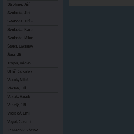
Strohner, Jiří
Svoboda, Jiří
Svoboda, Jiří F.
Svoboda, Karel
Svoboda, Milan
Štaidl, Ladislav
Šust, Jiří
Trojan, Václav
Uhlíř, Jaroslav
Vacek, Miloš
Václav, Jiří
Vašák, Vašek
Veselý, Jiří
Viklický, Emil
Vogel, Jaromír
Zahradník, Václav