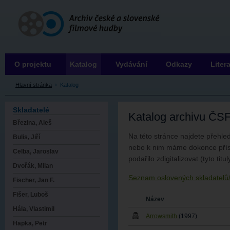
Archiv ČSFH
O projektu
Katalog
Vydávání
Odkazy
Liter
Hlavní stránka
›
Katalog
Skladatelé
Katalog archivu ČS
Březina, Aleš
Na této stránce najdete přehled
Bulis, Jiří
nebo k nim máme dokonce příst
Celba, Jaroslav
podařilo zdigitalizovat (tyto ti
Dvořák, Milan
Seznam oslovených skladatelů
Fischer, Jan F.
Fišer, Luboš
Název
Hála, Vlastimil
Arrowsmith
(1997)
Hapka, Petr