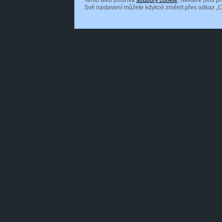
Tento web používá
soubory cookie
. Některé jsou p
Své nastavení můžete kdykoli změnit přes odkaz „C