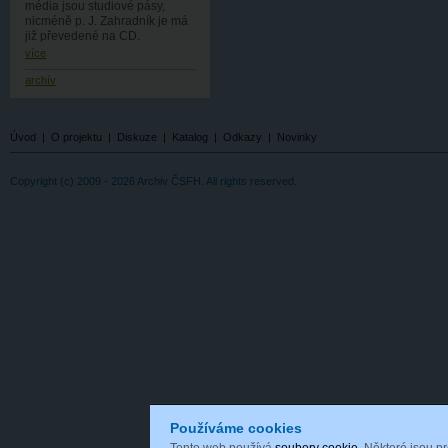
média jsou studiové pásy,
nicméně p. J. Zahradník je má
již převedené na CD.
více
archív
Úvod
|
O projektu
|
Diskuze
|
Katalog
|
Odkazy
|
Novinky
Copyright (c) 2009 - 2026 Archiv ČSFH. All rights reserved.
Používáme cookies