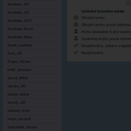
1
Strohner, Jiří
Umístění fyzického média
Svoboda, Jiří
Oficiální archiv
Svoboda, Jiří F.
Oficiální archiv, pouze informa
Svoboda, Karel
Archiv skladatele či jiný soukr
Svoboda, Milan
Soukromý archiv, pouze inform
Štaidl, Ladislav
Neupřesněno, získáno v digitá
Neupřesněno
Šust, Jiří
Trojan, Václav
Uhlíř, Jaroslav
Vacek, Miloš
Václav, Jiří
Vašák, Vašek
Veselý, Jiří
Viklický, Emil
Vogel, Jaromír
Zahradník, Václav