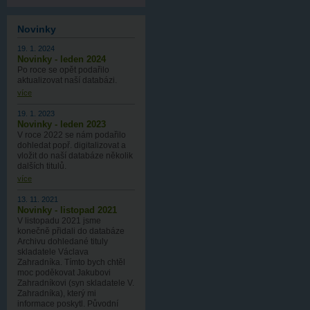
Novinky
19. 1. 2024
Novinky - leden 2024
Po roce se opět podařilo
aktualizovat naší databázi.
více
19. 1. 2023
Novinky - leden 2023
V roce 2022 se nám podařilo
dohledat popř. digitalizovat a
vložit do naší databáze několik
dalších titulů.
více
13. 11. 2021
Novinky - listopad 2021
V listopadu 2021 jsme
konečně přidali do databáze
Archivu dohledané tituly
skladatele Václava
Zahradníka. Tímto bych chtěl
moc poděkovat Jakubovi
Zahradníkovi (syn skladatele V.
Zahradníka), který mi
informace poskytl. Původní