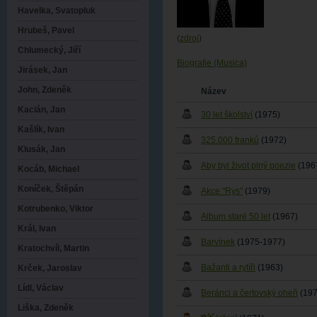
Havelka, Svatopluk
Hrubeš, Pavel
(
zdroj
)
Chlumecký, Jiří
Biografie (Musica)
Jirásek, Jan
John, Zdeněk
Název
Kacián, Jan
30 let školství
(1975)
Kašlík, Ivan
325.000 franků
(1972)
Klusák, Jan
Aby byl život plný poezie
(196
Kocáb, Michael
Koníček, Štěpán
Akce "Rys"
(1979)
Kotrubenko, Viktor
Album staré 50 let
(1967)
Král, Ivan
Barvínek
(1975-1977)
Kratochvíl, Martin
Bažanti a rytíři
(1963)
Krček, Jaroslav
Lídl, Václav
Beránci a čertovský oheň
(197
Liška, Zdeněk