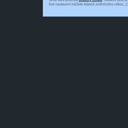
Tento web používá
soubory cookie
. Některé jsou p
Své nastavení můžete kdykoli změnit přes odkaz „C