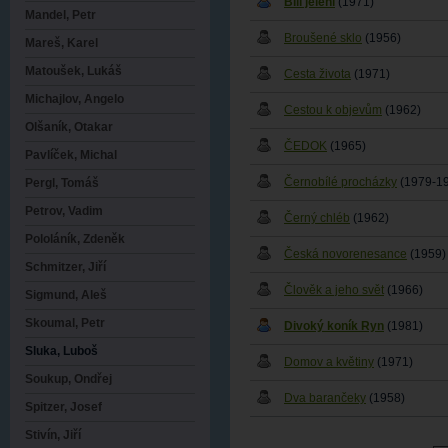
Bílí jeleni
(1971)
Mandel, Petr
Broušené sklo
(1956)
Mareš, Karel
Matoušek, Lukáš
Cesta života
(1971)
Michajlov, Angelo
Cestou k objevům
(1962)
Olšaník, Otakar
ČEDOK
(1965)
Pavlíček, Michal
Černobílé procházky
(1979-1
Pergl, Tomáš
Petrov, Vadim
Černý chléb
(1962)
Pololáník, Zdeněk
Česká novorenesance
(1959)
Schmitzer, Jiří
Člověk a jeho svět
(1966)
Sigmund, Aleš
Skoumal, Petr
Divoký koník Ryn
(1981)
Sluka, Luboš
Domov a květiny
(1971)
Soukup, Ondřej
Dva barančeky
(1958)
Spitzer, Josef
Stivín, Jiří