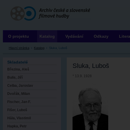
Archiv ČSFH
O projektu
Katalog
Vydávání
Odkazy
Liter
Hlavní stránka
›
Katalog
›
Sluka, Luboš
Skladatelé
Sluka, Luboš
Březina, Aleš
* 13.9. 1928
Bulis, Jiří
Celba, Jaroslav
Dvořák, Milan
Fischer, Jan F.
Fišer, Luboš
Hála, Vlastimil
Hapka, Petr