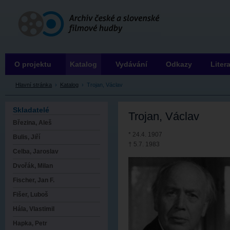
Archiv ČSFH
O projektu
Katalog
Vydávání
Odkazy
Liter
Hlavní stránka
›
Katalog
›
Trojan, Václav
Skladatelé
Trojan, Václav
Březina, Aleš
* 24.4. 1907
Bulis, Jiří
† 5.7. 1983
Celba, Jaroslav
Dvořák, Milan
Fischer, Jan F.
Fišer, Luboš
Hála, Vlastimil
Hapka, Petr