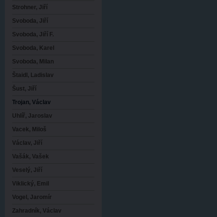
Strohner, Jiří
Svoboda, Jiří
Svoboda, Jiří F.
Svoboda, Karel
Svoboda, Milan
Štaidl, Ladislav
Šust, Jiří
Trojan, Václav
Uhlíř, Jaroslav
Vacek, Miloš
Václav, Jiří
Vašák, Vašek
Veselý, Jiří
Viklický, Emil
Vogel, Jaromír
Zahradník, Václav