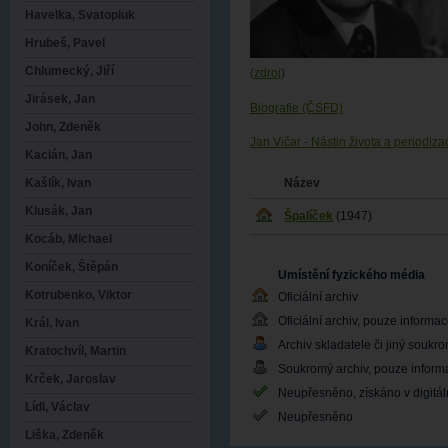
Havelka, Svatopluk
Hrubeš, Pavel
Chlumecký, Jiří
(
zdroj
)
Jirásek, Jan
Biografie (ČSFD)
John, Zdeněk
Jan Vičar - Nástin života a periodiz
Kacián, Jan
Název
Kašlík, Ivan
Klusák, Jan
Špalíček
(1947)
Kocáb, Michael
Koníček, Štěpán
Umístění fyzického média
Kotrubenko, Viktor
Oficiální archiv
Oficiální archiv, pouze informa
Král, Ivan
Archiv skladatele či jiný soukr
Kratochvíl, Martin
Soukromý archiv, pouze inform
Krček, Jaroslav
Neupřesněno, získáno v digitá
Lídl, Václav
Neupřesněno
Liška, Zdeněk