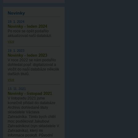
Novinky
19. 1. 2024
Novinky - leden 2024
Po roce se opět podařilo
aktualizovat naší databázi.
více
19. 1. 2023
Novinky - leden 2023
V roce 2022 se nám podařilo
dohledat popř. digitalizovat a
vložit do naší databáze několik
dalších titulů.
více
13. 11. 2021
Novinky - listopad 2021
V listopadu 2021 jsme
konečně přidali do databáze
Archivu dohledané tituly
skladatele Václava
Zahradníka. Tímto bych chtěl
moc poděkovat Jakubovi
Zahradníkovi (syn skladatele V.
Zahradníka), který mi
informace poskytl. Původní