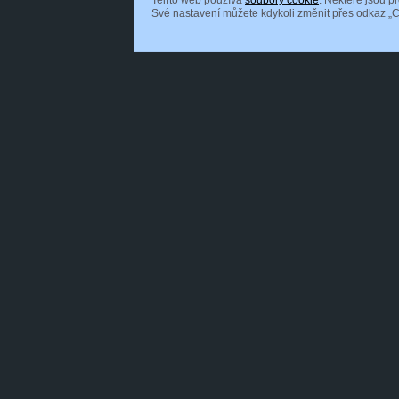
Tento web používá
soubory cookie
. Některé jsou p
Své nastavení můžete kdykoli změnit přes odkaz „C