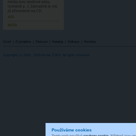
média jsou studiové pásy,
nicméně p. J. Zahradník je má
již převedené na CD.
více
archív
Úvod
|
O projektu
|
Diskuze
|
Katalog
|
Odkazy
|
Novinky
Copyright (c) 2009 - 2026 Archiv ČSFH. All rights reserved.
Používáme cookies