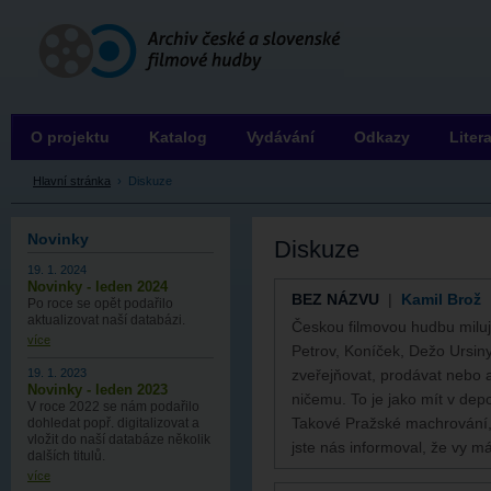
Archiv ČSFH
O projektu
Katalog
Vydávání
Odkazy
Liter
Hlavní stránka
›
Diskuze
Novinky
Diskuze
19. 1. 2024
Novinky - leden 2024
BEZ NÁZVU
|
Kamil Brož
Po roce se opět podařilo
aktualizovat naší databázi.
Českou filmovou hudbu miluj
více
Petrov, Koníček, Dežo Ursiny
zveřejňovat, prodávat nebo al
19. 1. 2023
Novinky - leden 2023
ničemu. To je jako mít v dep
V roce 2022 se nám podařilo
Takové Pražské machrování
dohledat popř. digitalizovat a
vložit do naší databáze několik
jste nás informoval, že vy m
dalších titulů.
více