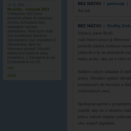
BEZ NÁZVU
|
periscop
|
13. 11. 2021
Novinky - listopad 2021
Asi tak
V listopadu 2021 jsme
konečně přidali do databáze
Archivu dohledané tituly
BEZ NÁZVU
|
Ondřej Zich
skladatele Václava
Zahradníka. Tímto bych chtěl
Váženy pane Broži,
moc poděkovat Jakubovi
naší hlavní prací je filmovo
Zahradníkovi (syn skladatele V.
Zahradníka), který mi
protože žádná instituce mom
informace poskytl. Původní
zabývat a ty se postupně roz
média jsou studiové pásy,
nicméně p. J. Zahradník je má
webu proto, aby se o něm mo
již převedené na CD.
více
Sdílení celých skladeb či de
archív
právy. Oficiální vydání obná
investování do lisování a dis
možnostech není.
Spolupracujeme s projektem V
zajistit, aby se o obsahu na
plánu oslovit nějaká vydavat
věci aspoň digitálně.