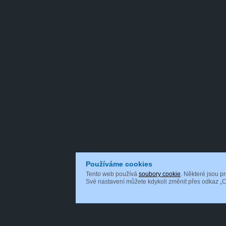
Používáme cookies
Tento web používá
soubory cookie
. Některé jsou p
Své nastavení můžete kdykoli změnit přes odkaz „C