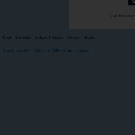
*
Vyplnění položek
Úvod
|
O projektu
|
Diskuze
|
Katalog
|
Odkazy
|
Novinky
Copyright (c) 2009 - 2026 Archiv ČSFH. All rights reserved.