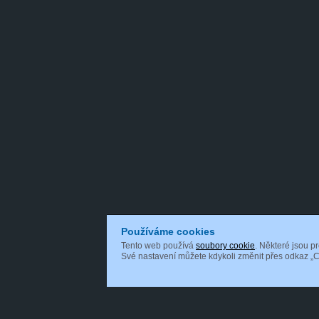
Používáme cookies
Tento web používá
soubory cookie
. Některé jsou p
Své nastavení můžete kdykoli změnit přes odkaz „C