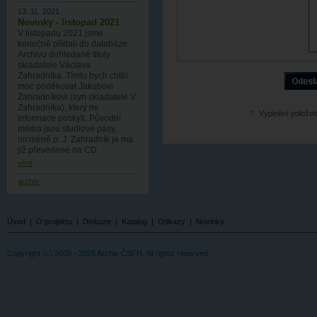
13. 11. 2021
Novinky - listopad 2021
V listopadu 2021 jsme
konečně přidali do databáze
Archivu dohledané tituly
skladatele Václava
Zahradníka. Tímto bych chtěl
moc poděkovat Jakubovi
Zahradníkovi (syn skladatele V.
Zahradníka), který mi
*
Vyplnění položek
informace poskytl. Původní
média jsou studiové pásy,
nicméně p. J. Zahradník je má
již převedené na CD.
více
archív
Úvod
|
O projektu
|
Diskuze
|
Katalog
|
Odkazy
|
Novinky
Copyright (c) 2009 - 2026 Archiv ČSFH. All rights reserved.