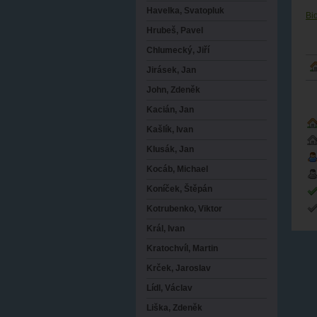
Havelka, Svatopluk
Bi
Hrubeš, Pavel
Chlumecký, Jiří
Jirásek, Jan
John, Zdeněk
Kacián, Jan
Kašlík, Ivan
Klusák, Jan
Kocáb, Michael
Koníček, Štěpán
Kotrubenko, Viktor
Král, Ivan
Kratochvíl, Martin
Krček, Jaroslav
Lídl, Václav
Liška, Zdeněk