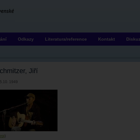
ání
Odkazy
Literatura/reference
Kontakt
Disku
chmitzer, Jiří
25.10. 1949
roj
)