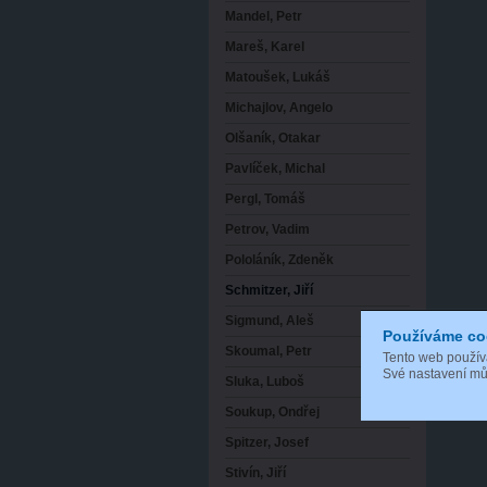
Mandel, Petr
Mareš, Karel
Matoušek, Lukáš
Michajlov, Angelo
Olšaník, Otakar
Pavlíček, Michal
Pergl, Tomáš
Petrov, Vadim
Pololáník, Zdeněk
Schmitzer, Jiří
Sigmund, Aleš
Používáme co
Skoumal, Petr
Tento web použí
Své nastavení můž
Sluka, Luboš
Soukup, Ondřej
Spitzer, Josef
Stivín, Jiří