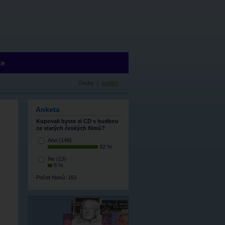
ze
česky |
english
Anketa
Kupovali byste si CD s hudbou
ze starých českých filmů?
Ano
(148)
92 %
Ne
(13)
8 %
Počet hlasů: 161