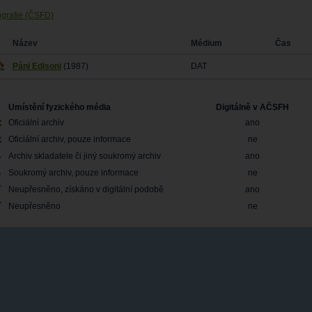
ografie (ČSFD)
Název
Médium
Čas
Páni Edisoni
(1987)
DAT
Umístění fyzického média
Digitálně v AČSFH
Oficiální archiv
ano
Oficiální archiv, pouze informace
ne
Archiv skladatele či jiný soukromý archiv
ano
Soukromý archiv, pouze informace
ne
Neupřesněno, získáno v digitální podobě
ano
Neupřesněno
ne