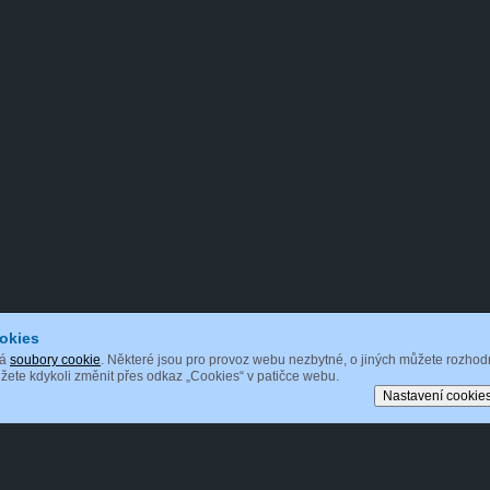
okies
vá
soubory cookie
. Některé jsou pro provoz webu nezbytné, o jiných můžete rozhod
ete kdykoli změnit přes odkaz „Cookies“ v patičce webu.