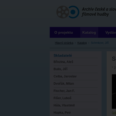
Archiv ČSFH
O projektu
Katalog
Vydáv
Hlavní stránka
›
Katalog
›
Schmitzer, Jiří
Skladatelé
S
Březina, Aleš
* 
Bulis, Jiří
Celba, Jaroslav
Dvořák, Milan
Fischer, Jan F.
Fišer, Luboš
Hála, Vlastimil
(
zd
Hapka, Petr