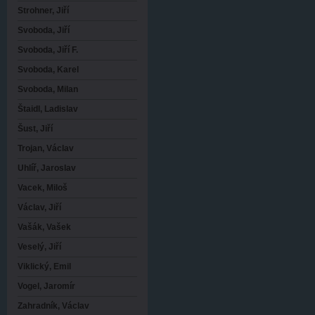
Strohner, Jiří
Svoboda, Jiří
Svoboda, Jiří F.
Svoboda, Karel
Svoboda, Milan
Štaidl, Ladislav
Šust, Jiří
Trojan, Václav
Uhlíř, Jaroslav
Vacek, Miloš
Václav, Jiří
Vašák, Vašek
Veselý, Jiří
Viklický, Emil
Vogel, Jaromír
Zahradník, Václav