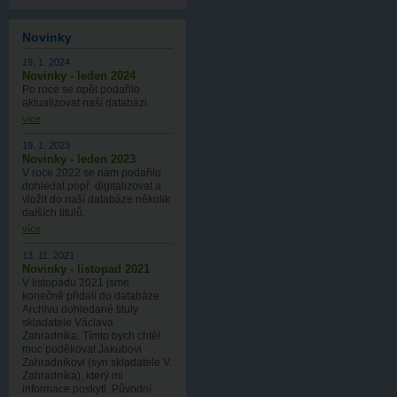
Novinky
19. 1. 2024
Novinky - leden 2024
Po roce se opět podařilo
aktualizovat naší databázi.
více
19. 1. 2023
Novinky - leden 2023
V roce 2022 se nám podařilo
dohledat popř. digitalizovat a
vložit do naší databáze několik
dalších titulů.
více
13. 11. 2021
Novinky - listopad 2021
V listopadu 2021 jsme
konečně přidali do databáze
Archivu dohledané tituly
skladatele Václava
Zahradníka. Tímto bych chtěl
moc poděkovat Jakubovi
Zahradníkovi (syn skladatele V.
Zahradníka), který mi
informace poskytl. Původní