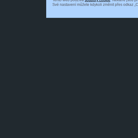
Tento web používá
soubory cookie
. Některé jsou p
Své nastavení můžete kdykoli změnit přes odkaz „C