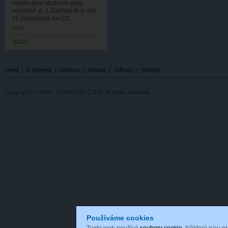
média jsou studiové pásy,
nicméně p. J. Zahradník je má
již převedené na CD.
více
archív
Úvod
|
O projektu
|
Diskuze
|
Katalog
|
Odkazy
|
Novinky
Copyright (c) 2009 - 2026 Archiv ČSFH. All rights reserved.
Používáme cookies