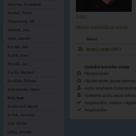
Havelka, Svatopluk
Hrubeš, Pavel
(
zdroj
)
Chlumecký, Jiří
Oficiální stránky/Official website
Jirásek, Jan
John, Zdeněk
Název
Kacián, Jan
Modré z nebe
(1997)
Kašlík, Ivan
Klusák, Jan
Umístění fyzického média
Kocáb, Michael
Oficiální archiv
Oficiální archiv, pouze informa
Koníček, Štěpán
Archiv skladatele či jiný soukr
Kotrubenko, Viktor
Soukromý archiv, pouze inform
Král, Ivan
Neupřesněno, získáno v digitá
Kratochvíl, Martin
Neupřesněno
Krček, Jaroslav
Lídl, Václav
Liška, Zdeněk