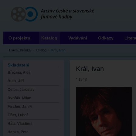
Archiv ČSFH
O projektu
Katalog
Vydávání
Odkazy
Liter
Hlavní stránka
›
Katalog
›
Král, Ivan
Skladatelé
Král, Ivan
Březina, Aleš
* 1948
Bulis, Jiří
Celba, Jaroslav
Dvořák, Milan
Fischer, Jan F.
Fišer, Luboš
Hála, Vlastimil
Hapka, Petr