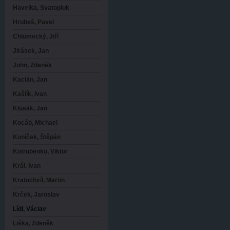
Havelka, Svatopluk
Hrubeš, Pavel
Chlumecký, Jiří
Jirásek, Jan
John, Zdeněk
Kacián, Jan
Kašlík, Ivan
Klusák, Jan
Kocáb, Michael
Koníček, Štěpán
Kotrubenko, Viktor
Král, Ivan
Kratochvíl, Martin
Krček, Jaroslav
Lídl, Václav
Liška, Zdeněk