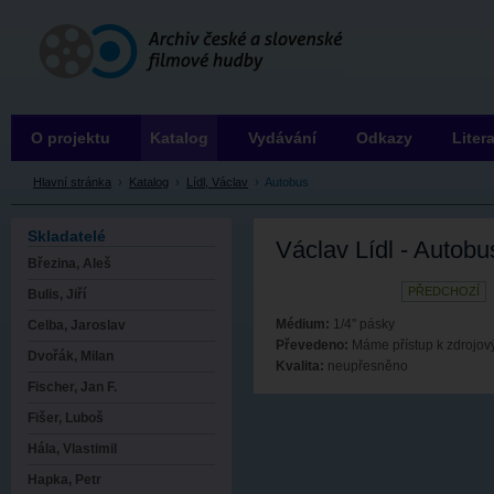
Archiv ČSFH
O projektu
Katalog
Vydávání
Odkazy
Liter
Hlavní stránka
›
Katalog
›
Lídl, Václav
›
Autobus
Skladatelé
Václav Lídl - Autobu
Březina, Aleš
PŘEDCHOZÍ
Bulis, Jiří
Médium:
1/4'' pásky
Celba, Jaroslav
Převedeno:
Máme přístup k zdrojo
Dvořák, Milan
Kvalita:
neupřesněno
Fischer, Jan F.
Fišer, Luboš
Hála, Vlastimil
Hapka, Petr