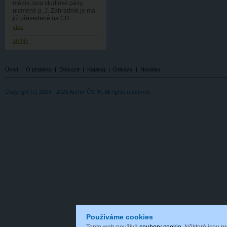
média jsou studiové pásy,
nicméně p. J. Zahradník je má
již převedené na CD.
více
archív
Úvod
|
O projektu
|
Diskuze
|
Katalog
|
Odkazy
|
Novinky
Copyright (c) 2009 - 2026 Archiv ČSFH. All rights reserved.
Používáme cookies