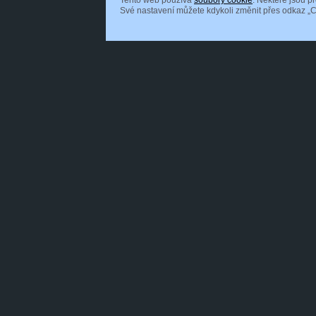
Tento web používá
soubory cookie
. Některé jsou p
Své nastavení můžete kdykoli změnit přes odkaz „C