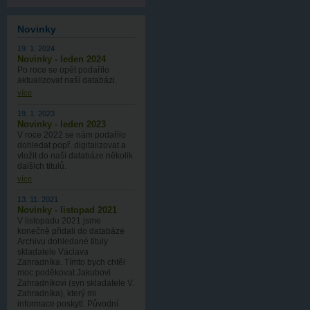
Novinky
19. 1. 2024
Novinky - leden 2024
Po roce se opět podařilo
aktualizovat naší databázi.
více
19. 1. 2023
Novinky - leden 2023
V roce 2022 se nám podařilo
dohledat popř. digitalizovat a
vložit do naší databáze několik
dalších titulů.
více
13. 11. 2021
Novinky - listopad 2021
V listopadu 2021 jsme
konečně přidali do databáze
Archivu dohledané tituly
skladatele Václava
Zahradníka. Tímto bych chtěl
moc poděkovat Jakubovi
Zahradníkovi (syn skladatele V.
Zahradníka), který mi
informace poskytl. Původní