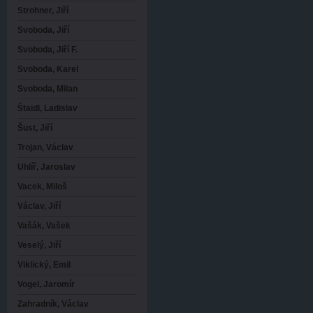
Strohner, Jiří
Svoboda, Jiří
Svoboda, Jiří F.
Svoboda, Karel
Svoboda, Milan
Štaidl, Ladislav
Šust, Jiří
Trojan, Václav
Uhlíř, Jaroslav
Vacek, Miloš
Václav, Jiří
Vašák, Vašek
Veselý, Jiří
Viklický, Emil
Vogel, Jaromír
Zahradník, Václav