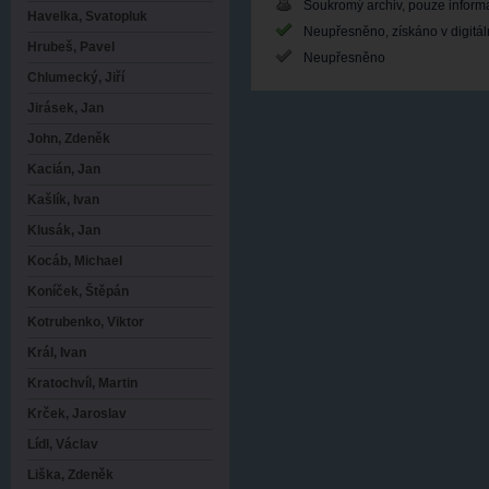
Soukromý archiv, pouze inform
Havelka, Svatopluk
Neupřesněno, získáno v digitá
Hrubeš, Pavel
Neupřesněno
Chlumecký, Jiří
Jirásek, Jan
John, Zdeněk
Kacián, Jan
Kašlík, Ivan
Klusák, Jan
Kocáb, Michael
Koníček, Štěpán
Kotrubenko, Viktor
Král, Ivan
Kratochvíl, Martin
Krček, Jaroslav
Lídl, Václav
Liška, Zdeněk