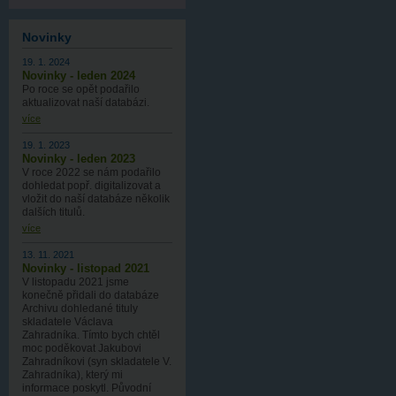
Novinky
19. 1. 2024
Novinky - leden 2024
Po roce se opět podařilo
aktualizovat naší databázi.
více
19. 1. 2023
Novinky - leden 2023
V roce 2022 se nám podařilo
dohledat popř. digitalizovat a
vložit do naší databáze několik
dalších titulů.
více
13. 11. 2021
Novinky - listopad 2021
V listopadu 2021 jsme
konečně přidali do databáze
Archivu dohledané tituly
skladatele Václava
Zahradníka. Tímto bych chtěl
moc poděkovat Jakubovi
Zahradníkovi (syn skladatele V.
Zahradníka), který mi
informace poskytl. Původní