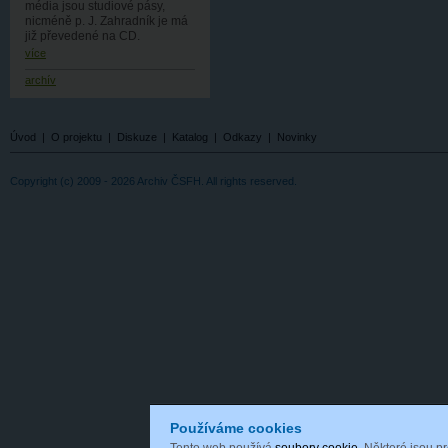
média jsou studiové pásy,
nicméně p. J. Zahradník je má
již převedené na CD.
více
archív
Úvod
|
O projektu
|
Diskuze
|
Katalog
|
Odkazy
|
Novinky
Copyright (c) 2009 - 2026 Archiv ČSFH. All rights reserved.
Používáme cookies