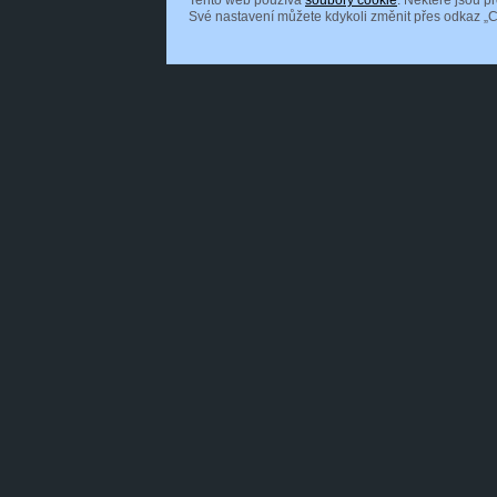
Tento web používá
soubory cookie
. Některé jsou p
Své nastavení můžete kdykoli změnit přes odkaz „C