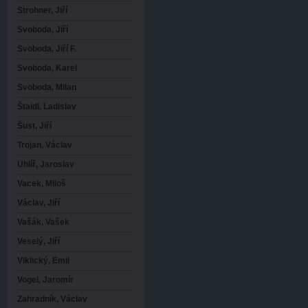
Strohner, Jiří
Svoboda, Jiří
Svoboda, Jiří F.
Svoboda, Karel
Svoboda, Milan
Štaidl, Ladislav
Šust, Jiří
Trojan, Václav
Uhlíř, Jaroslav
Vacek, Miloš
Václav, Jiří
Vašák, Vašek
Veselý, Jiří
Viklický, Emil
Vogel, Jaromír
Zahradník, Václav