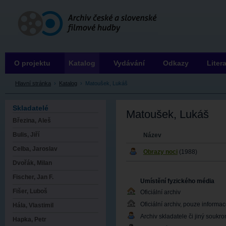
Archiv ČSFH
O projektu
Katalog
Vydávání
Odkazy
Liter
Hlavní stránka
›
Katalog
›
Matoušek, Lukáš
Skladatelé
Matoušek, Lukáš
Březina, Aleš
Bulis, Jiří
Název
Celba, Jaroslav
Obrazy noci
(1988)
Dvořák, Milan
Fischer, Jan F.
Umístění fyzického média
Fišer, Luboš
Oficiální archiv
Oficiální archiv, pouze informa
Hála, Vlastimil
Archiv skladatele či jiný soukr
Hapka, Petr