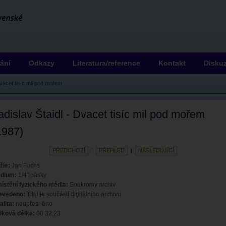
ání
Odkazy
Literatura/reference
Kontakt
Disku
vacet tisíc mil pod mořem
adislav Štaidl - Dvacet tisíc mil pod mořem
1987)
PŘEDCHOZÍ
|
PŘEHLED
|
NÁSLEDUJÍCÍ
žie:
Jan Fuchs
dium:
1/4'' pásky
ístění fyzického média:
Soukromý archiv
evedeno:
Titul je součástí digitálního archivu
alita:
neupřesněno
lková délka:
00:32:23