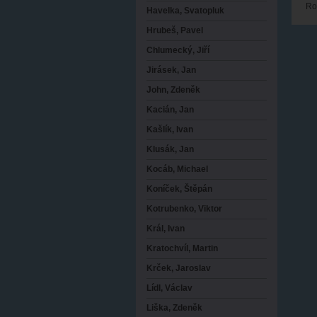
Ro
Havelka, Svatopluk
Hrubeš, Pavel
Chlumecký, Jiří
Jirásek, Jan
John, Zdeněk
Kacián, Jan
Kašlík, Ivan
Klusák, Jan
Kocáb, Michael
Koníček, Štěpán
Kotrubenko, Viktor
Král, Ivan
Kratochvíl, Martin
Krček, Jaroslav
Lídl, Václav
Liška, Zdeněk