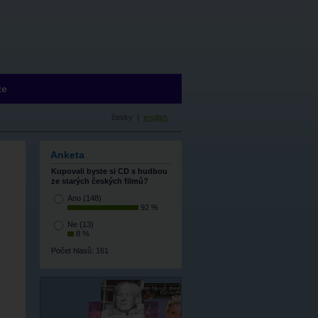
ze
česky |
english
Anketa
Kupovali byste si CD s hudbou
ze starých českých filmů?
Ano
(148)
92 %
Ne
(13)
8 %
Počet hlasů: 161