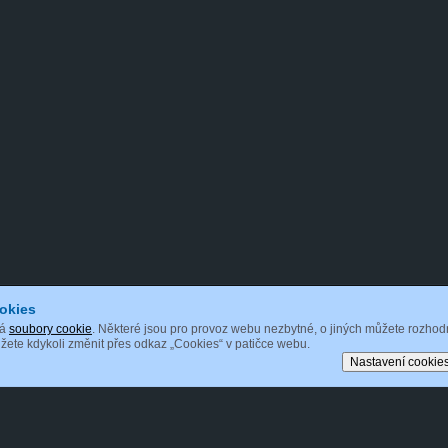
okies
vá
soubory cookie
. Některé jsou pro provoz webu nezbytné, o jiných můžete rozhod
ete kdykoli změnit přes odkaz „Cookies“ v patičce webu.