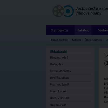
Archiv ČSFH
O projektu
Katalog
Vydáv
Hlavní stránka
›
Katalog
›
Štaidl, Ladislav
›
D
Skladatelé
L
Březina, Aleš
(
Bulis, Jiří
Celba, Jaroslav
Dvořák, Milan
Re
Mé
Fischer, Jan F.
Um
Fišer, Luboš
Př
Kv
Hála, Vlastimil
Ce
Hapka, Petr