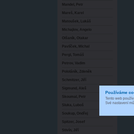
Mandel, Petr
Mareš, Karel
Matoušek, Lukáš
Michajlov, Angelo
Olšaník, Otakar
Pavlíček, Michal
Pergl, Tomáš
Petrov, Vadim
Pololáník, Zdeněk
Schmitzer, Jiří
Sigmund, Aleš
Používáme co
Skoumal, Petr
Tento web použí
Své nastavení můž
Sluka, Luboš
Soukup, Ondřej
Spitzer, Josef
Stivín, Jiří