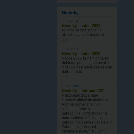
Novinky
19. 1. 2024
Novinky - leden 2024
Po roce se opět podařilo
aktualizovat naší databázi.
více
19. 1. 2023
Novinky - leden 2023
V roce 2022 se nám podařilo
dohledat popř. digitalizovat a
vložit do naší databáze několik
dalších titulů.
více
13. 11. 2021
Novinky - listopad 2021
V listopadu 2021 jsme
konečně přidali do databáze
Archivu dohledané tituly
skladatele Václava
Zahradníka. Tímto bych chtěl
moc poděkovat Jakubovi
Zahradníkovi (syn skladatele V.
Zahradníka), který mi
informace poskytl. Původní