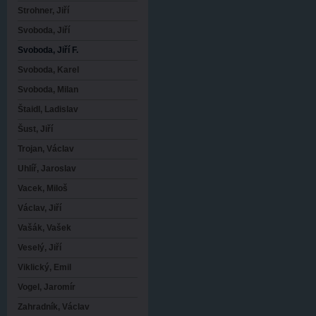
Strohner, Jiří
Svoboda, Jiří
Svoboda, Jiří F.
Svoboda, Karel
Svoboda, Milan
Štaidl, Ladislav
Šust, Jiří
Trojan, Václav
Uhlíř, Jaroslav
Vacek, Miloš
Václav, Jiří
Vašák, Vašek
Veselý, Jiří
Viklický, Emil
Vogel, Jaromír
Zahradník, Václav