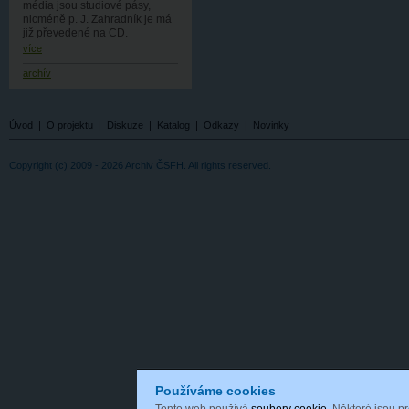
média jsou studiové pásy,
nicméně p. J. Zahradník je má
již převedené na CD.
více
archív
Úvod
|
O projektu
|
Diskuze
|
Katalog
|
Odkazy
|
Novinky
Copyright (c) 2009 - 2026 Archiv ČSFH. All rights reserved.
Používáme cookies