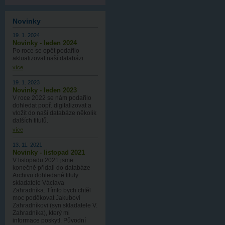
Novinky
19. 1. 2024
Novinky - leden 2024
Po roce se opět podařilo
aktualizovat naší databázi.
více
19. 1. 2023
Novinky - leden 2023
V roce 2022 se nám podařilo
dohledat popř. digitalizovat a
vložit do naší databáze několik
dalších titulů.
více
13. 11. 2021
Novinky - listopad 2021
V listopadu 2021 jsme
konečně přidali do databáze
Archivu dohledané tituly
skladatele Václava
Zahradníka. Tímto bych chtěl
moc poděkovat Jakubovi
Zahradníkovi (syn skladatele V.
Zahradníka), který mi
informace poskytl. Původní