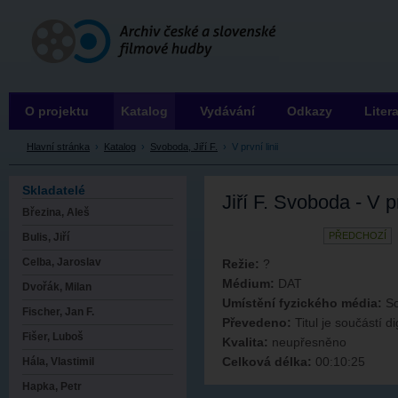
Archiv ČSFH
O projektu
Katalog
Vydávání
Odkazy
Liter
Hlavní stránka
›
Katalog
›
Svoboda, Jiří F.
›
V první linii
Skladatelé
Jiří F. Svoboda - V pr
Březina, Aleš
PŘEDCHOZÍ
Bulis, Jiří
Celba, Jaroslav
Režie:
?
Médium:
DAT
Dvořák, Milan
Umístění fyzického média:
So
Fischer, Jan F.
Převedeno:
Titul je součástí di
Fišer, Luboš
Kvalita:
neupřesněno
Celková délka:
00:10:25
Hála, Vlastimil
Hapka, Petr