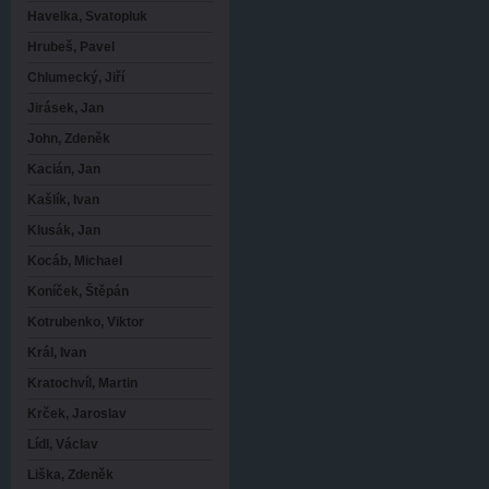
Havelka, Svatopluk
Hrubeš, Pavel
Chlumecký, Jiří
Jirásek, Jan
John, Zdeněk
Kacián, Jan
Kašlík, Ivan
Klusák, Jan
Kocáb, Michael
Koníček, Štěpán
Kotrubenko, Viktor
Král, Ivan
Kratochvíl, Martin
Krček, Jaroslav
Lídl, Václav
Liška, Zdeněk