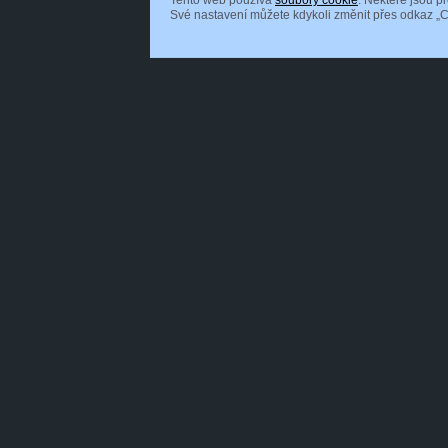
Tento web používá
soubory cookie
. Některé jsou p
Své nastavení můžete kdykoli změnit přes odkaz „C