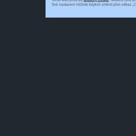
Tento web používá
soubory cookie
. Některé jsou p
Své nastavení můžete kdykoli změnit přes odkaz „C