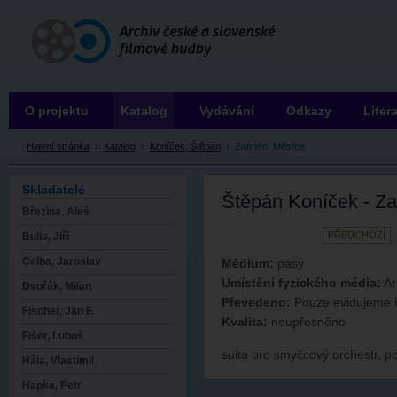
Archiv ČSFH
O projektu
Katalog
Vydávání
Odkazy
Liter
Hlavní stránka
›
Katalog
›
Koníček, Štěpán
›
Zatmění Měsíce
Skladatelé
Štěpán Koníček - Z
Březina, Aleš
PŘEDCHOZÍ
Bulis, Jiří
Celba, Jaroslav
Médium:
pásy
Umístění fyzického média:
Ar
Dvořák, Milan
Převedeno:
Pouze evidujeme 
Fischer, Jan F.
Kvalita:
neupřesněno
Fišer, Luboš
suita pro smyčcový orchestr, po
Hála, Vlastimil
Hapka, Petr