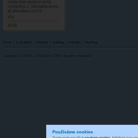
média jsou studiové pásy,
nicméně p. J. Zahradník je má
již převedené na CD.
více
archív
Úvod
|
O projektu
|
Diskuze
|
Katalog
|
Odkazy
|
Novinky
Copyright (c) 2009 - 2026 Archiv ČSFH. All rights reserved.
Používáme cookies