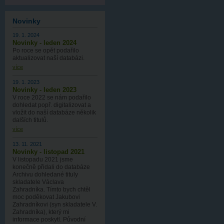
Novinky
19. 1. 2024
Novinky - leden 2024
Po roce se opět podařilo
aktualizovat naší databázi.
více
19. 1. 2023
Novinky - leden 2023
V roce 2022 se nám podařilo
dohledat popř. digitalizovat a
vložit do naší databáze několik
dalších titulů.
více
13. 11. 2021
Novinky - listopad 2021
V listopadu 2021 jsme
konečně přidali do databáze
Archivu dohledané tituly
skladatele Václava
Zahradníka. Tímto bych chtěl
moc poděkovat Jakubovi
Zahradníkovi (syn skladatele V.
Zahradníka), který mi
informace poskytl. Původní