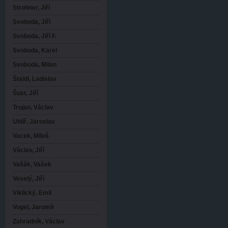
Strohner, Jiří
Svoboda, Jiří
Svoboda, Jiří F.
Svoboda, Karel
Svoboda, Milan
Štaidl, Ladislav
Šust, Jiří
Trojan, Václav
Uhlíř, Jaroslav
Vacek, Miloš
Václav, Jiří
Vašák, Vašek
Veselý, Jiří
Viklický, Emil
Vogel, Jaromír
Zahradník, Václav