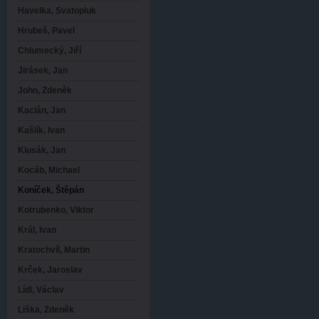
Havelka, Svatopluk
Hrubeš, Pavel
Chlumecký, Jiří
Jirásek, Jan
John, Zdeněk
Kacián, Jan
Kašlík, Ivan
Klusák, Jan
Kocáb, Michael
Koníček, Štěpán
Kotrubenko, Viktor
Král, Ivan
Kratochvíl, Martin
Krček, Jaroslav
Lídl, Václav
Liška, Zdeněk