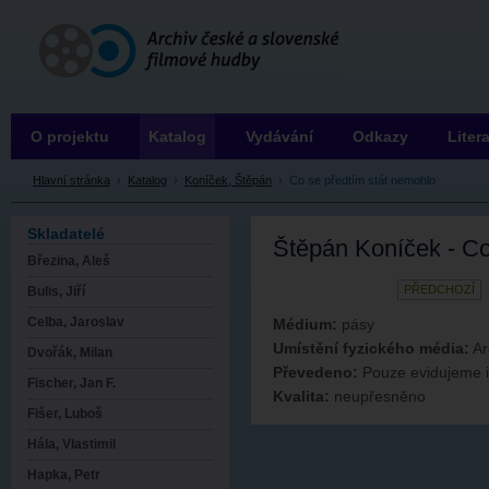
Archiv ČSFH
O projektu
Katalog
Vydávání
Odkazy
Liter
Hlavní stránka
›
Katalog
›
Koníček, Štěpán
›
Co se předtím stát nemohlo
Skladatelé
Štěpán Koníček - Co
Březina, Aleš
PŘEDCHOZÍ
Bulis, Jiří
Celba, Jaroslav
Médium:
pásy
Umístění fyzického média:
Ar
Dvořák, Milan
Převedeno:
Pouze evidujeme 
Fischer, Jan F.
Kvalita:
neupřesněno
Fišer, Luboš
Hála, Vlastimil
Hapka, Petr