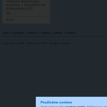
média jsou studiové pásy,
nicméně p. J. Zahradník je má
již převedené na CD.
více
archív
Úvod
|
O projektu
|
Diskuze
|
Katalog
|
Odkazy
|
Novinky
Copyright (c) 2009 - 2026 Archiv ČSFH. All rights reserved.
Používáme cookies