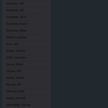
Strohner, Jiří
Svoboda, Jiří
Svoboda, Jiří F.
Svoboda, Karel
Svoboda, Milan
Štaidl, Ladislav
Šust, Jiří
Trojan, Václav
Uhlíř, Jaroslav
Vacek, Miloš
Václav, Jiří
Vašák, Vašek
Veselý, Jiří
Viklický, Emil
Vogel, Jaromír
Zahradník, Václav