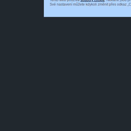
Tento web používá
soubory cookie
. Některé jsou p
Své nastavení můžete kdykoli změnit přes odkaz „C