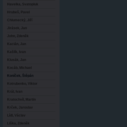
Havelka, Svatopluk
Hrubeš, Pavel
Chlumecký, Jiří
Jirásek, Jan
John, Zdeněk
Kacián, Jan
Kašlík, Ivan
Klusák, Jan
Kocáb, Michael
Koníček, Štěpán
Kotrubenko, Viktor
Král, Ivan
Kratochvíl, Martin
Krček, Jaroslav
Lídl, Václav
Liška, Zdeněk