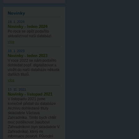
Novinky
19. 1. 2024
Novinky - leden 2024
Po roce se opět podařilo
aktualizovat naší databázi.
více
19. 1. 2023
Novinky - leden 2023
V roce 2022 se nám podařilo
dohledat popř. digitalizovat a
vložit do naší databáze několik
dalších titulů.
více
13. 11. 2021
Novinky - listopad 2021
V listopadu 2021 jsme
konečně přidali do databáze
Archivu dohledané tituly
skladatele Václava
Zahradníka. Tímto bych chtěl
moc poděkovat Jakubovi
Zahradníkovi (syn skladatele V.
Zahradníka), který mi
informace poskytl. Původní