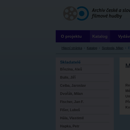
Archiv ČSFH
O projektu
Katalog
Vydáv
Hlavní stránka
›
Katalog
›
Svoboda, Milan
›
E
Skladatelé
M
Březina, Aleš
Bulis, Jiří
Re
Celba, Jaroslav
Mé
Dvořák, Milan
Um
Př
Fischer, Jan F.
Kv
Fišer, Luboš
Hála, Vlastimil
Hapka, Petr