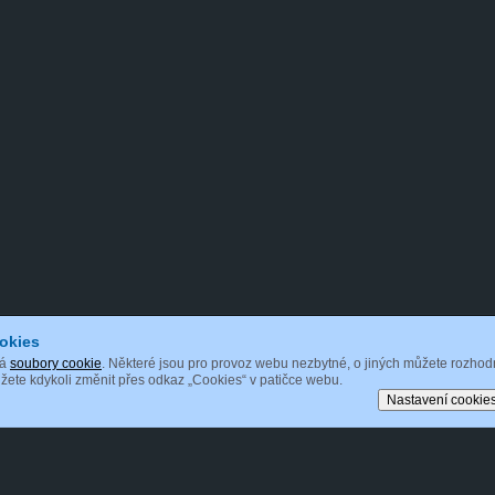
okies
vá
soubory cookie
. Některé jsou pro provoz webu nezbytné, o jiných můžete rozhod
ete kdykoli změnit přes odkaz „Cookies“ v patičce webu.