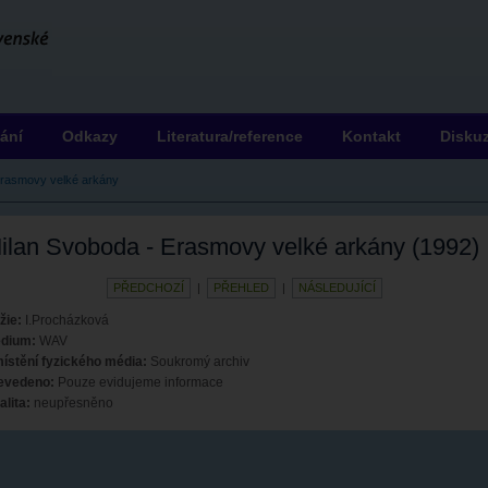
ání
Odkazy
Literatura/reference
Kontakt
Disku
rasmovy velké arkány
ilan Svoboda - Erasmovy velké arkány (1992)
PŘEDCHOZÍ
|
PŘEHLED
|
NÁSLEDUJÍCÍ
žie:
I.Procházková
dium:
WAV
ístění fyzického média:
Soukromý archiv
evedeno:
Pouze evidujeme informace
alita:
neupřesněno