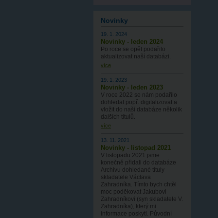
Novinky
19. 1. 2024
Novinky - leden 2024
Po roce se opět podařilo
aktualizovat naší databázi.
více
19. 1. 2023
Novinky - leden 2023
V roce 2022 se nám podařilo
dohledat popř. digitalizovat a
vložit do naší databáze několik
dalších titulů.
více
13. 11. 2021
Novinky - listopad 2021
V listopadu 2021 jsme
konečně přidali do databáze
Archivu dohledané tituly
skladatele Václava
Zahradníka. Tímto bych chtěl
moc poděkovat Jakubovi
Zahradníkovi (syn skladatele V.
Zahradníka), který mi
informace poskytl. Původní