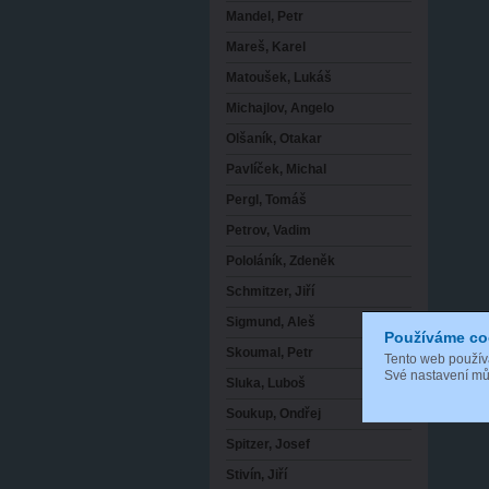
Mandel, Petr
Mareš, Karel
Matoušek, Lukáš
Michajlov, Angelo
Olšaník, Otakar
Pavlíček, Michal
Pergl, Tomáš
Petrov, Vadim
Pololáník, Zdeněk
Schmitzer, Jiří
Sigmund, Aleš
Používáme co
Skoumal, Petr
Tento web použí
Své nastavení můž
Sluka, Luboš
Soukup, Ondřej
Spitzer, Josef
Stivín, Jiří