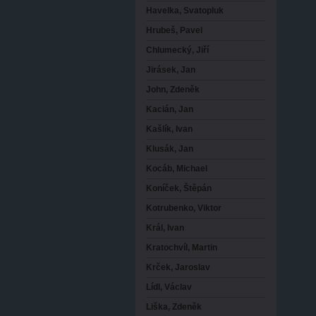
Havelka, Svatopluk
Hrubeš, Pavel
Chlumecký, Jiří
Jirásek, Jan
John, Zdeněk
Kacián, Jan
Kašlík, Ivan
Klusák, Jan
Kocáb, Michael
Koníček, Štěpán
Kotrubenko, Viktor
Král, Ivan
Kratochvíl, Martin
Krček, Jaroslav
Lídl, Václav
Liška, Zdeněk