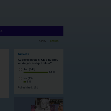
ze
česky |
english
Anketa
Kupovali byste si CD s hudbou
ze starých českých filmů?
Ano
(148)
92 %
Ne
(13)
8 %
Počet hlasů: 161