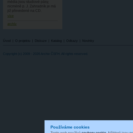
média jsou studiové pásy,
nicméně p. J. Zahradník je má
již převedené na CD.
více
archív
Úvod
|
O projektu
|
Diskuze
|
Katalog
|
Odkazy
|
Novinky
Copyright (c) 2009 - 2026 Archiv ČSFH. All rights reserved.
Používáme cookies