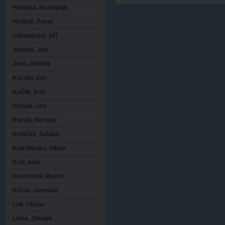
Havelka, Svatopluk
Hrubeš, Pavel
Chlumecký, Jiří
Jirásek, Jan
John, Zdeněk
Kacián, Jan
Kašlík, Ivan
Klusák, Jan
Kocáb, Michael
Koníček, Štěpán
Kotrubenko, Viktor
Král, Ivan
Kratochvíl, Martin
Krček, Jaroslav
Lídl, Václav
Liška, Zdeněk