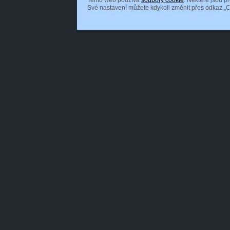
Tento web používá
soubory cookie
. Některé jsou p
Své nastavení můžete kdykoli změnit přes odkaz „C