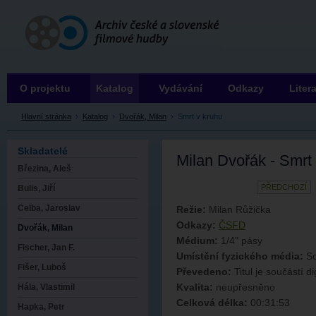
Archiv ČSFH
O projektu
Katalog
Vydávání
Odkazy
Liter
Hlavní stránka
›
Katalog
›
Dvořák, Milan
›
Smrt v kruhu
Skladatelé
Milan Dvořák - Smrt
Březina, Aleš
PŘEDCHOZÍ
Bulis, Jiří
Celba, Jaroslav
Režie:
Milan Růžička
Odkazy:
ČSFD
Dvořák, Milan
Médium:
1/4" pásy
Fischer, Jan F.
Umístění fyzického média:
So
Fišer, Luboš
Převedeno:
Titul je součástí di
Kvalita:
neupřesněno
Hála, Vlastimil
Celková délka:
00:31:53
Hapka, Petr