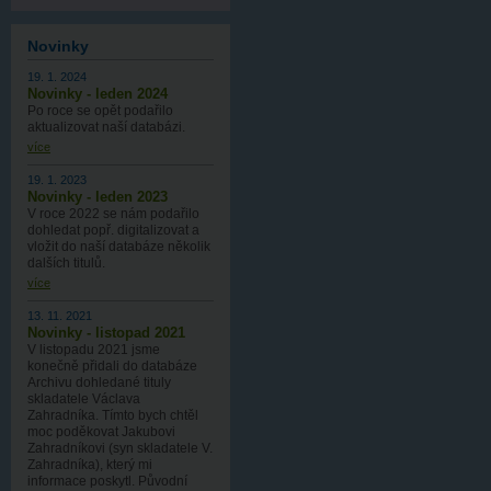
Novinky
19. 1. 2024
Novinky - leden 2024
Po roce se opět podařilo
aktualizovat naší databázi.
více
19. 1. 2023
Novinky - leden 2023
V roce 2022 se nám podařilo
dohledat popř. digitalizovat a
vložit do naší databáze několik
dalších titulů.
více
13. 11. 2021
Novinky - listopad 2021
V listopadu 2021 jsme
konečně přidali do databáze
Archivu dohledané tituly
skladatele Václava
Zahradníka. Tímto bych chtěl
moc poděkovat Jakubovi
Zahradníkovi (syn skladatele V.
Zahradníka), který mi
informace poskytl. Původní