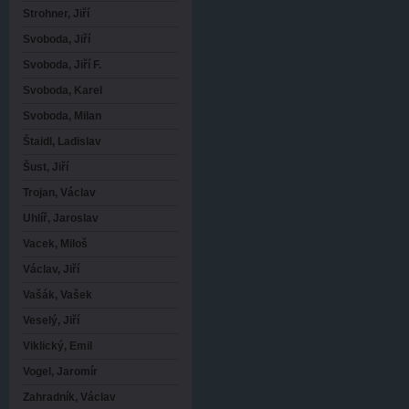
Strohner, Jiří
Svoboda, Jiří
Svoboda, Jiří F.
Svoboda, Karel
Svoboda, Milan
Štaidl, Ladislav
Šust, Jiří
Trojan, Václav
Uhlíř, Jaroslav
Vacek, Miloš
Václav, Jiří
Vašák, Vašek
Veselý, Jiří
Viklický, Emil
Vogel, Jaromír
Zahradník, Václav