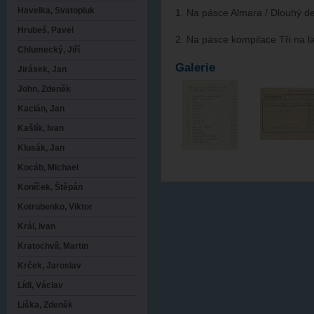
Havelka, Svatopluk
1. Na pásce Almara / Dlouhý de
Hrubeš, Pavel
2. Na pásce kompilace Tři na la
Chlumecký, Jiří
Galerie
Jirásek, Jan
John, Zdeněk
Kacián, Jan
Kašlík, Ivan
Klusák, Jan
Kocáb, Michael
Koníček, Štěpán
Kotrubenko, Viktor
Král, Ivan
Kratochvíl, Martin
Krček, Jaroslav
Lídl, Václav
Liška, Zdeněk