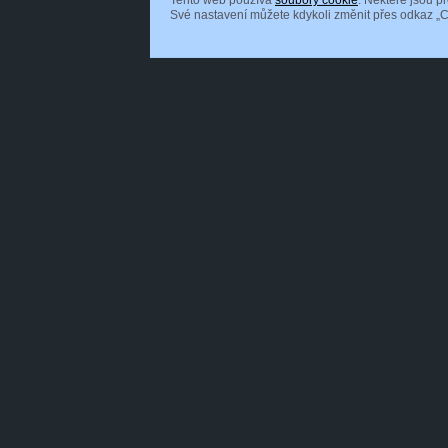
Tento web používá
soubory cookie
. Některé jsou p
Své nastavení můžete kdykoli změnit přes odkaz „C