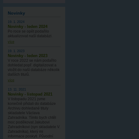
Novinky
19. 1. 2024
Novinky - leden 2024
Po roce se opět podařilo
aktualizovat naší databázi.
více
19. 1. 2023
Novinky - leden 2023
V roce 2022 se nám podařilo
dohledat popř. digitalizovat a
vložit do naší databáze několik
dalších titulů.
více
13. 11. 2021
Novinky - listopad 2021
V listopadu 2021 jsme
konečně přidali do databáze
Archivu dohledané tituly
skladatele Václava
Zahradníka. Tímto bych chtěl
moc poděkovat Jakubovi
Zahradníkovi (syn skladatele V.
Zahradníka), který mi
informace poskytl. Původní