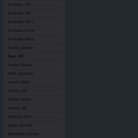
Strohner, Jiří
Svoboda, Jiří
Svoboda, Jiří F.
Svoboda, Karel
Svoboda, Milan
Štaidl, Ladislav
Šust, Jiří
Trojan, Václav
Uhlíř, Jaroslav
Vacek, Miloš
Václav, Jiří
Vašák, Vašek
Veselý, Jiří
Viklický, Emil
Vogel, Jaromír
Zahradník, Václav