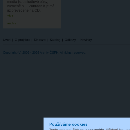
média jsou studiové pásy,
nicméně p. J. Zahradník je má
již převedené na CD.
více
archív
Úvod
|
O projektu
|
Diskuze
|
Katalog
|
Odkazy
|
Novinky
Copyright (c) 2009 - 2026 Archiv ČSFH. All rights reserved.
Používáme cookies