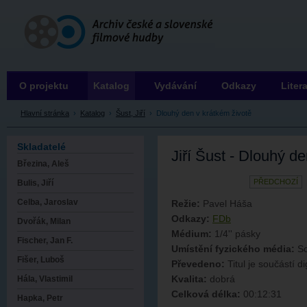
Archiv ČSFH
O projektu
Katalog
Vydávání
Odkazy
Liter
Hlavní stránka
›
Katalog
›
Šust, Jiří
›
Dlouhý den v krátkém životě
Skladatelé
Jiří Šust - Dlouhý d
Březina, Aleš
PŘEDCHOZÍ
Bulis, Jiří
Celba, Jaroslav
Režie:
Pavel Háša
Odkazy:
FDb
Dvořák, Milan
Médium:
1/4'' pásky
Fischer, Jan F.
Umístění fyzického média:
So
Fišer, Luboš
Převedeno:
Titul je součástí di
Kvalita:
dobrá
Hála, Vlastimil
Celková délka:
00:12:31
Hapka, Petr