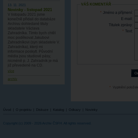
VÁŠ KOMENTÁŘ
13. 11. 2021
Novinky - listopad 2021
*
Jméno a příjmení:
V listopadu 2021 jsme
E-mail:
konečně přidali do databáze
Archivu dohledané tituly
Titulek zprávy:
skladatele Václava
*
Text:
Zahradníka. Tímto bych chtěl
moc poděkovat Jakubovi
Zahradníkovi (syn skladatele V.
Zahradníka), který mi
informace poskytl. Původní
média jsou studiové pásy,
nicméně p. J. Zahradník je má
již převedené na CD.
více
archív
*
Vyplnění položek
Úvod
|
O projektu
|
Diskuze
|
Katalog
|
Odkazy
|
Novinky
Copyright (c) 2009 - 2026 Archiv ČSFH. All rights reserved.