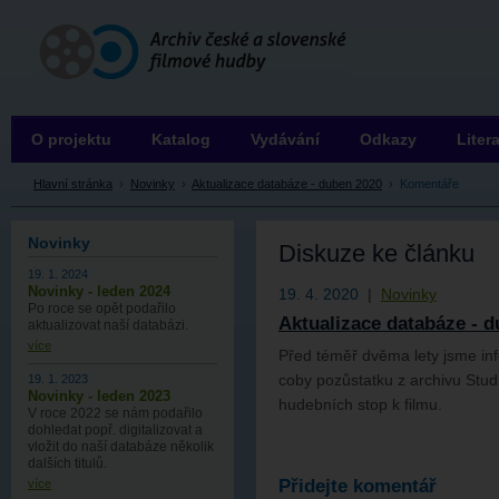
Archiv ČSFH
O projektu
Katalog
Vydávání
Odkazy
Liter
Hlavní stránka
›
Novinky
›
Aktualizace databáze - duben 2020
›
Komentáře
Novinky
Diskuze ke článku
19. 1. 2024
Novinky - leden 2024
19. 4. 2020
|
Novinky
Po roce se opět podařilo
Aktualizace databáze - 
aktualizovat naší databázi.
více
Před téměř dvěma lety jsme info
coby pozůstatku z archivu Studi
19. 1. 2023
Novinky - leden 2023
hudebních stop k filmu.
V roce 2022 se nám podařilo
dohledat popř. digitalizovat a
vložit do naší databáze několik
dalších titulů.
Přidejte komentář
více