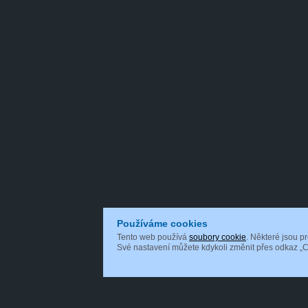
Používáme cookies
Tento web používá
soubory cookie
. Některé jsou p
Své nastavení můžete kdykoli změnit přes odkaz „C